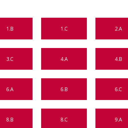
1.B
1.C
2.A
3.C
4.A
4.B
6.A
6.B
6.C
8.B
8.C
9.A