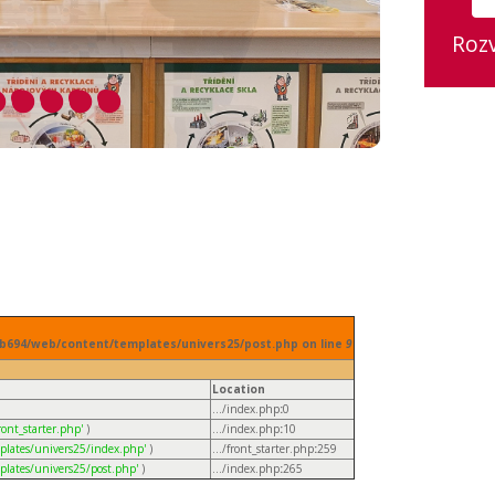
Roz
web694/web/content/templates/univers25/post.php on line
9
Location
.../index.php
:
0
ont_starter.php'
)
.../index.php
:
10
plates/univers25/index.php'
)
.../front_starter.php
:
259
plates/univers25/post.php'
)
.../index.php
:
265