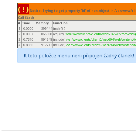
( ! )
Notice: Trying to get property 'id' of non-object in /var/www/
Call Stack
#
Time
Memory
Function
1
0.0000
399144
{main}( )
2
0.0037
866608
require(
'/var/www/clients/client0/web694/web/core/config
3
0.7370
891648
include(
'/var/www/clients/client0/web694/web/content/t
4
0.8356
912712
include(
'/var/www/clients/client0/web694/web/content/t
K této položce menu není připojen žádný článek!