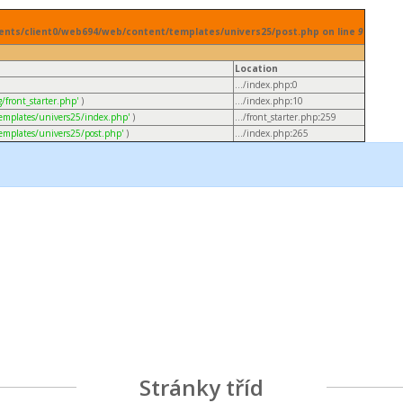
clients/client0/web694/web/content/templates/univers25/post.php on line
9
Location
.../index.php
:
0
/front_starter.php'
)
.../index.php
:
10
emplates/univers25/index.php'
)
.../front_starter.php
:
259
emplates/univers25/post.php'
)
.../index.php
:
265
Stránky tříd