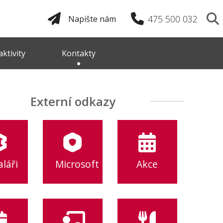
475 500 032
Napište nám
ktivity
Kontakty
Externí odkazy
láři
Microsoft
Akce