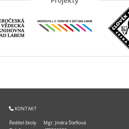
Projekty
KONTAKT
Ředitel školy
Mgr. Jindra Šteflová