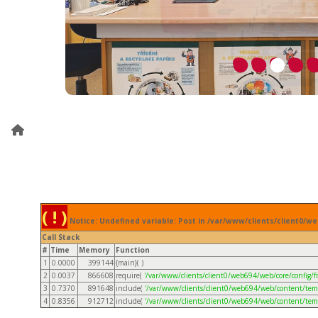
( ! )
Notice: Undefined variable: Post in /var/www/clients/client0/
Call Stack
#
Time
Memory
Function
1
0.0000
399144
{main}( )
2
0.0037
866608
require(
'/var/www/clients/client0/web694/web/core/config/fr
3
0.7370
891648
include(
'/var/www/clients/client0/web694/web/content/tem
4
0.8356
912712
include(
'/var/www/clients/client0/web694/web/content/tem