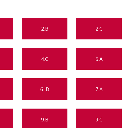
2.B
2.C
4.C
5.A
6. D
7.A
9.B
9.C