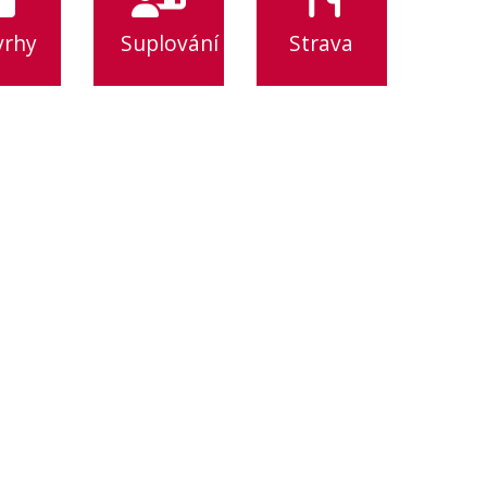
vrhy
Suplování
Strava