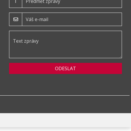
T
ODESLAT