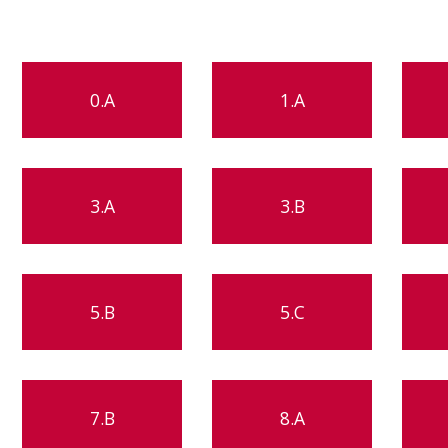
0.A
1.A
3.A
3.B
5.B
5.C
7.B
8.A