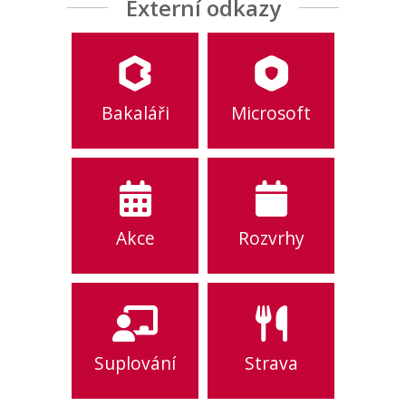
Externí odkazy
Bakaláři
Microsoft
Akce
Rozvrhy
Suplování
Strava