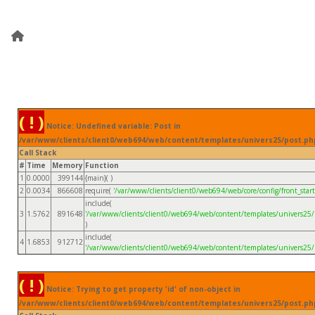
( ! )
Notice: Undefined variable: Post in
/var/www/clients/client0/web694/web/content/templates/univers25/post.ph
Call Stack
#
Time
Memory
Function
1
0.0000
399144
{main}( )
2
0.0034
866608
require(
'/var/www/clients/client0/web694/web/core/config/front_start
include(
3
1.5762
891648
'/var/www/clients/client0/web694/web/content/templates/univers25/
)
include(
4
1.6853
912712
'/var/www/clients/client0/web694/web/content/templates/univers25/
( ! )
Notice: Trying to get property 'id' of non-object in
/var/www/clients/client0/web694/web/content/templates/univers25/post.ph