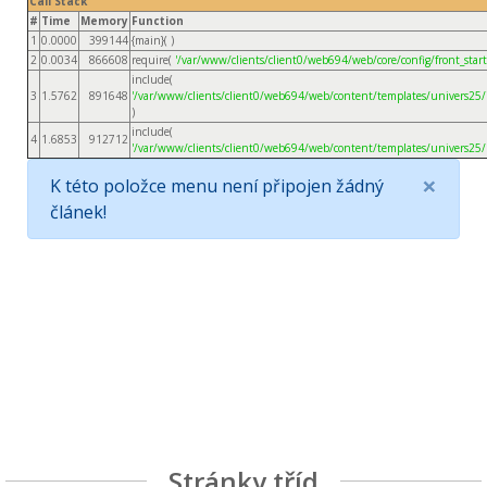
Call Stack
#
Time
Memory
Function
1
0.0000
399144
{main}( )
2
0.0034
866608
require(
'/var/www/clients/client0/web694/web/core/config/front_start
include(
3
1.5762
891648
'/var/www/clients/client0/web694/web/content/templates/univers25/
)
include(
4
1.6853
912712
'/var/www/clients/client0/web694/web/content/templates/univers25/
×
K této položce menu není připojen žádný
článek!
Stránky tříd