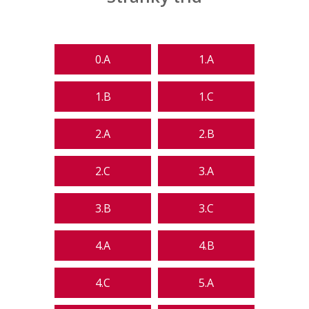
0.A
1.A
1.B
1.C
2.A
2.B
2.C
3.A
3.B
3.C
4.A
4.B
4.C
5.A