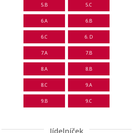
5.B
5.C
6.A
6.B
6.C
6. D
7.A
7.B
8.A
8.B
8.C
9.A
9.B
9.C
Jídelníček