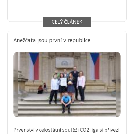
CELÝ ČLÁNEK
Anežčata jsou první v republice
Prvenství v celostátní soutěži CO2 liga si přivezli