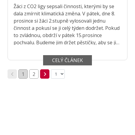
Žáci z CO2 ligy sepsali činnosti, kterými by se
dala zmírnit klimatická změna. V pátek, dne 8.
prosince si žáci 2.stupně vylosovali jednu
činnost a pokusí se ji celý týden dodržet. Pokud
to zvládnou, obdrží v pátek 15.prosince
pochvalu. Budeme jim držet pěstičky, aby se jim
to podařilo a možná ještě lépe, aby to
dodržovali už celý život.
CELÝ ČLÁNEK
1
2