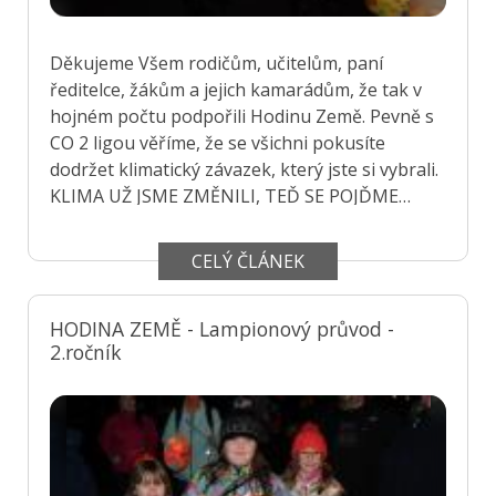
Děkujeme Všem rodičům, učitelům, paní
ředitelce, žákům a jejich kamarádům, že tak v
hojném počtu podpořili Hodinu Země. Pevně s
CO 2 ligou věříme, že se všichni pokusíte
dodržet klimatický závazek, který jste si vybrali.
KLIMA UŽ JSME ZMĚNILI, TEĎ SE POJĎME
ZMĚNIT MY.
CELÝ ČLÁNEK
HODINA ZEMĚ - Lampionový průvod -
2.ročník