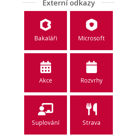
Externí odkazy
Bakaláři
Microsoft
Akce
Rozvrhy
Suplování
Strava