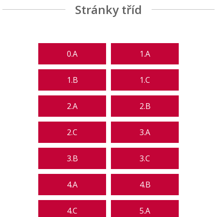
Stránky tříd
0.A
1.A
1.B
1.C
2.A
2.B
2.C
3.A
3.B
3.C
4.A
4.B
4.C
5.A