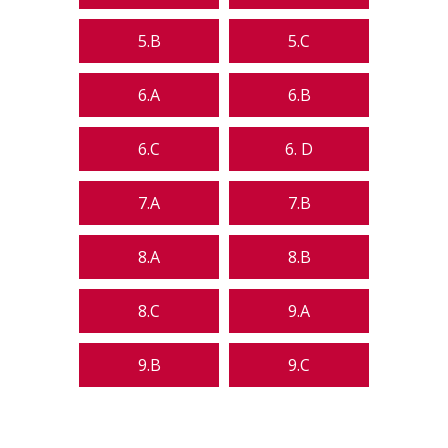
5.B
5.C
6.A
6.B
6.C
6. D
7.A
7.B
8.A
8.B
8.C
9.A
9.B
9.C