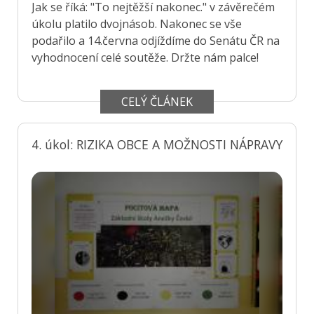
Jak se říká: "To nejtěžší nakonec." v závěrečém
úkolu platilo dvojnásob. Nakonec se vše
podařilo a 14.června odjíždíme do Senátu ČR na
vyhodnocení celé soutěže. Držte nám palce!
CELÝ ČLÁNEK
4. úkol: RIZIKA OBCE A MOŽNOSTI NÁPRAVY