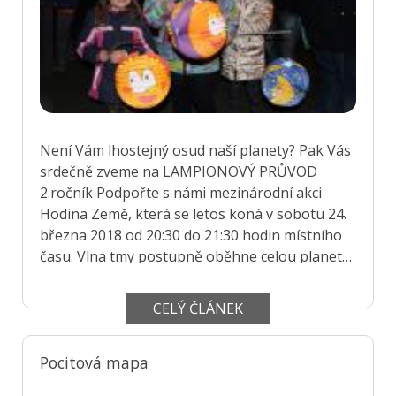
Není Vám lhostejný osud naší planety? Pak Vás
srdečně zveme na LAMPIONOVÝ PRŮVOD
2.ročník Podpořte s námi mezinárodní akci
Hodina Země, která se letos koná v sobotu 24.
března 2018 od 20:30 do 21:30 hodin místního
času. Vlna tmy postupně oběhne celou planetu
– začne na Fidži a skončí o den později na
ostrově Samoa. Bližší a podrobnější informace
CELÝ ČLÁNEK
naleznete na: http://www.hodinazeme.cz/
Pojďte s námi v tu dobu na noční procházku s
Pocitová mapa
lampiony a určitě doma nespotřebujete ani
watt energie. Sraz v 19,45 hodin před hlavní