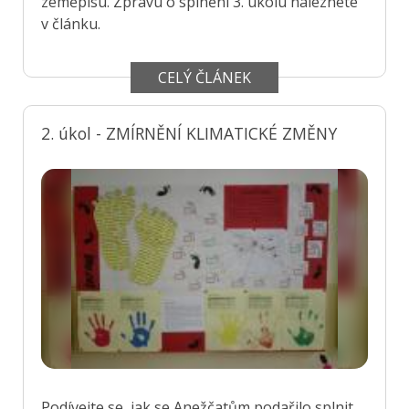
zeměpisu. Zprávu o splnění 3. úkolu naleznete
v článku.
CELÝ ČLÁNEK
2. úkol - ZMÍRNĚNÍ KLIMATICKÉ ZMĚNY
Podívejte se, jak se Anežčatům podařilo splnit