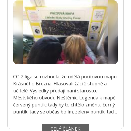
vchodem školy. Cílem noční procházky je
Mariánská skála - uvidíme zhasnutí Větruše.
Akce je určena pro rodiče s dětmi a přátele
školy. Těšíme se na Vás CO2 liga.
CO 2 liga se rozhodla, že udělá pocitovou mapu
Krásného Března. Hlasovali žáci 2.stupně a
učitelé. Výsledky předají paní starostce
Městského obvodu Neštěmic. Legenda k mapě:
červený puntík: tady by to chtělo změnu, černý
puntík: tady se občas bojím, zelený puntík: tady
to mám rád(a), žlutý puntík: tady trávím volný
čas
CELÝ ČLÁNEK