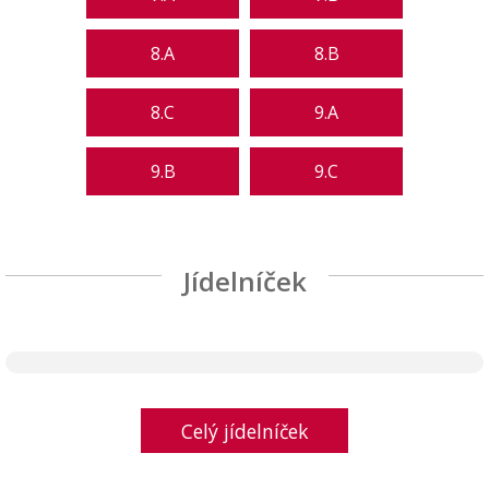
8.A
8.B
8.C
9.A
9.B
9.C
Jídelníček
Celý jídelníček