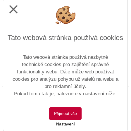
close
Tato webová stránka používá cookies
Tato webová stránka používá nezbytné
technické cookies pro zajištění správné
funkcionality webu. Dále může web používat
cookies pro analýzu pohybu uživatelů na webu a
Prohlášení o přístupnosti
Mapa webu
Cookies
pro reklamní účely.
Copyright © 1997 - 2026 ZŠ Anežky České &
Pokud tomu tak je, naleznete v nastavení níže.
Vitalex Group
- Tvorba školních webů
Postaveno ve službě
VlastníŠkolníWeb.cz
Přijmout vše
| Na redakčním
Nastavení
systému
Vitalex CMS