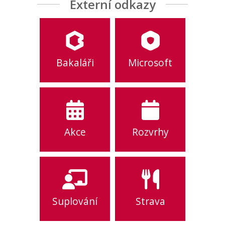
Externí odkazy
Bakaláři
Microsoft
Akce
Rozvrhy
Suplování
Strava