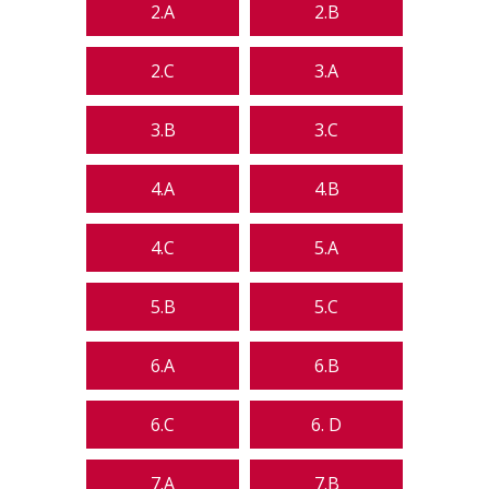
2.A
2.B
2.C
3.A
3.B
3.C
4.A
4.B
4.C
5.A
5.B
5.C
6.A
6.B
6.C
6. D
7.A
7.B