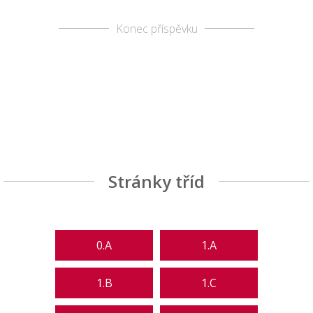
Konec příspěvku
Stránky tříd
0.A
1.A
1.B
1.C