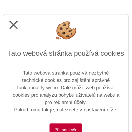
close
Tato webová stránka používá cookies
Tato webová stránka používá nezbytné
technické cookies pro zajištění správné
funkcionality webu. Dále může web používat
cookies pro analýzu pohybu uživatelů na webu a
Prohlášení o přístupnosti
Mapa webu
Cookies
pro reklamní účely.
Copyright © 1997 - 2026 ZŠ Anežky České &
Pokud tomu tak je, naleznete v nastavení níže.
Vitalex Group
- Tvorba školních webů
Postaveno ve službě
VlastníŠkolníWeb.cz
Přijmout vše