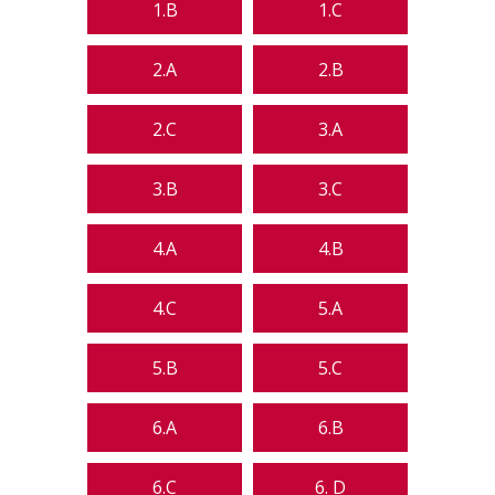
1.B
1.C
2.A
2.B
2.C
3.A
3.B
3.C
4.A
4.B
4.C
5.A
5.B
5.C
6.A
6.B
6.C
6. D