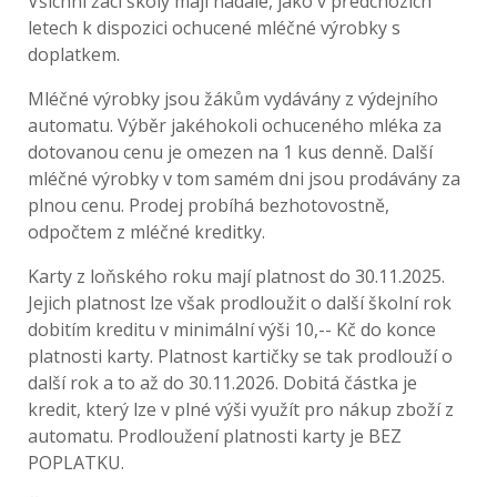
Všichni žáci školy mají nadále, jako v předchozích
letech k dispozici ochucené mléčné výrobky s
doplatkem.
Mléčné výrobky jsou žákům vydávány z výdejního
automatu. Výběr jakéhokoli ochuceného mléka za
dotovanou cenu je omezen na 1 kus denně. Další
mléčné výrobky v tom samém dni jsou prodávány za
plnou cenu. Prodej probíhá bezhotovostně,
odpočtem z mléčné kreditky.
Karty z loňského roku mají platnost do 30.11.2025.
Jejich platnost lze však prodloužit o další školní rok
dobitím kreditu v minimální výši 10,-- Kč do konce
platnosti karty. Platnost kartičky se tak prodlouží o
další rok a to až do 30.11.2026. Dobitá částka je
kredit, který lze v plné výši využít pro nákup zboží z
automatu. Prodloužení platnosti karty je BEZ
POPLATKU.