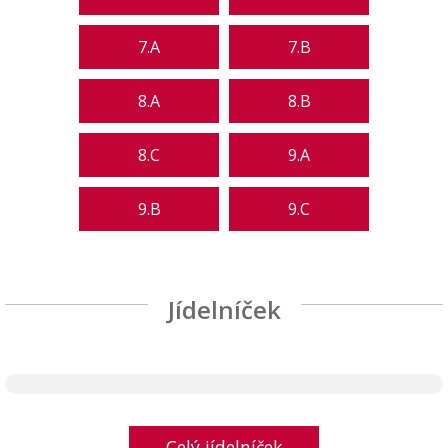
7.A
7.B
8.A
8.B
8.C
9.A
9.B
9.C
Jídelníček
Celý jídelníček