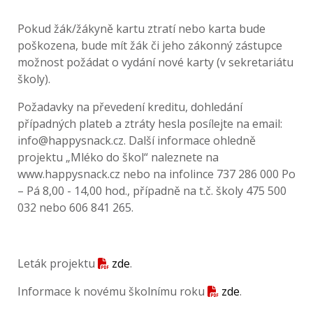
Pokud žák/žákyně kartu ztratí nebo karta bude
poškozena, bude mít žák či jeho zákonný zástupce
možnost požádat o vydání nové karty (v sekretariátu
školy).
Požadavky na převedení kreditu, dohledání
případných plateb a ztráty hesla posílejte na email:
info@happysnack.cz. Další informace ohledně
projektu „Mléko do škol“ naleznete na
www.happysnack.cz nebo na infolince 737 286 000 Po
– Pá 8,00 - 14,00 hod., případně na t.č. školy 475 500
032 nebo 606 841 265.
Leták projektu
zde
.
Informace k novému školnímu roku
zde
.