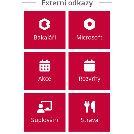
Externí odkazy
Bakaláři
Microsoft
Akce
Rozvrhy
Suplování
Strava