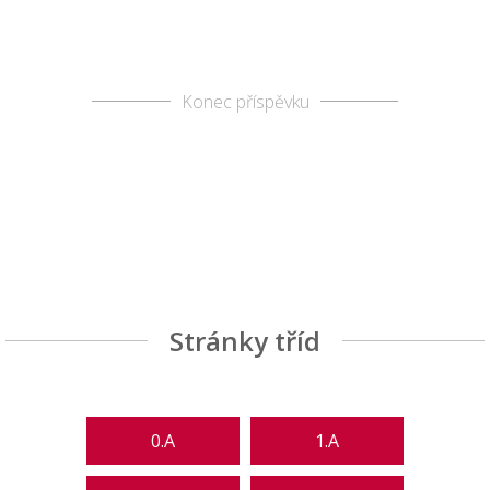
Konec příspěvku
Stránky tříd
0.A
1.A