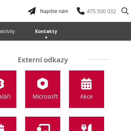
475 500 032
Napište nám
ktivity
Kontakty
Externí odkazy
láři
Microsoft
Akce