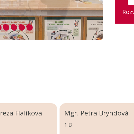
Roz
reza Halíková
Mgr. Petra Bryndová
1.B