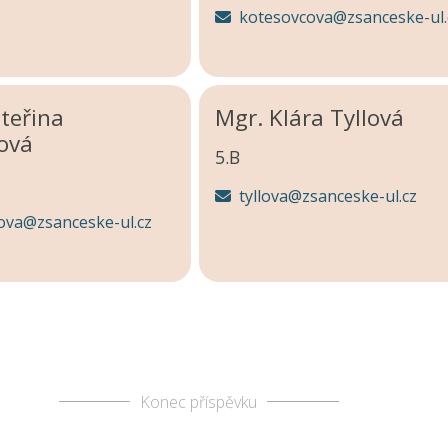
kotesovcova@zsanceske-ul.
teřina
Mgr. Klára Tyllová
ová
5.B
tyllova@zsanceske-ul.cz
ova@zsanceske-ul.cz
Konec příspěvku