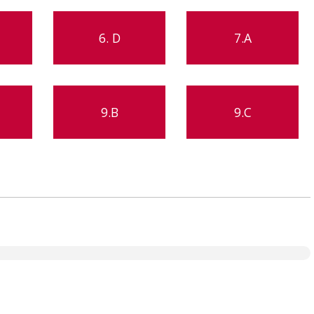
6. D
7.A
9.B
9.C