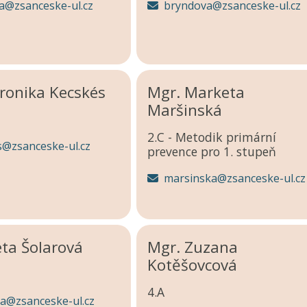
a@zsanceske-ul.cz
bryndova@zsanceske-ul.cz
ronika Kecskés
Mgr. Marketa
Maršinská
2.C - Metodik primární
s@zsanceske-ul.cz
prevence pro 1. stupeň
marsinska@zsanceske-ul.cz
eta Šolarová
Mgr. Zuzana
Kotěšovcová
4.A
va@zsanceske-ul.cz