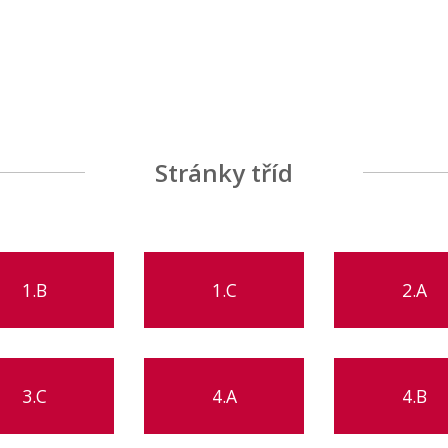
Stránky tříd
1.B
1.C
2.A
3.C
4.A
4.B