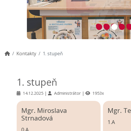
Kontakty
1. stupeň
1. stupeň
14.12.2025
Administrátor
1953x
Mgr. Miroslava
Mgr. Te
Strnadová
1.A
0.A