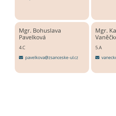
Mgr. Bohuslava
Mgr. Ka
Pavelková
Vaněčk
4.C
5.A
pavelkova@zsanceske-ul.cz
vaneck