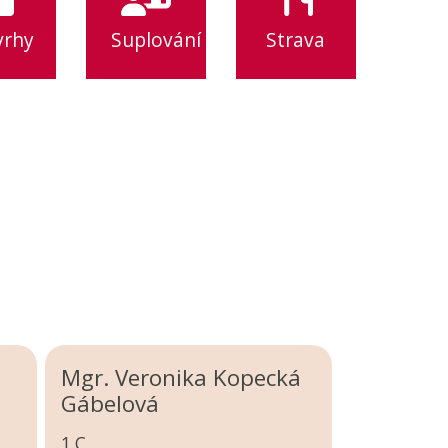
vrhy
Suplování
Strava
Mgr. Veronika Kopecká
Gábelová
1.C