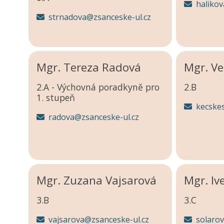
halikov
strnadova@zsanceske-ul.cz
Mgr. Tereza Radová
Mgr. Ve
2.A - Výchovná poradkyně pro
2.B
1. stupeň
kecske
radova@zsanceske-ul.cz
Mgr. Zuzana Vajsarová
Mgr. Iv
3.B
3.C
vajsarova@zsanceske-ul.cz
solaro