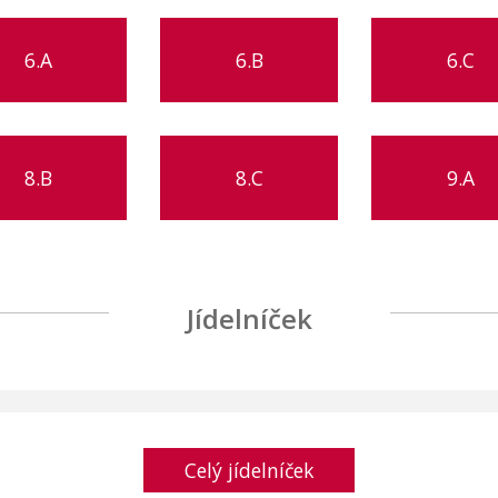
6.A
6.B
6.C
8.B
8.C
9.A
Jídelníček
Celý jídelníček