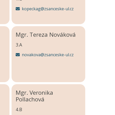
kopeckag@zsanceske-ul.cz
Mgr. Tereza Nováková
3.A
novakova@zsanceske-ul.cz
Mgr. Veronika
Pollachová
4.B