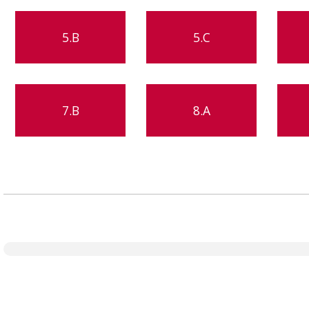
5.B
5.C
7.B
8.A