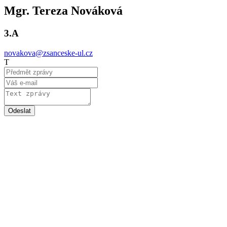
Mgr. Tereza Nováková
3.A
novakova@zsanceske-ul.cz
T
Odeslat