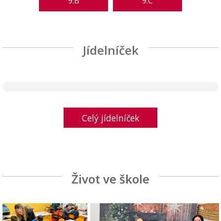
9.B
9.C
Jídelníček
Celý jídelníček
Život ve škole