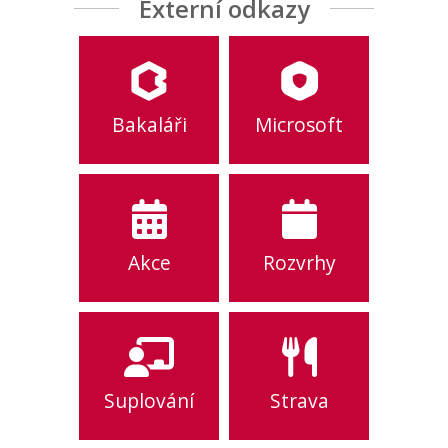
Externí odkazy
Bakaláři
Microsoft
Akce
Rozvrhy
Suplování
Strava