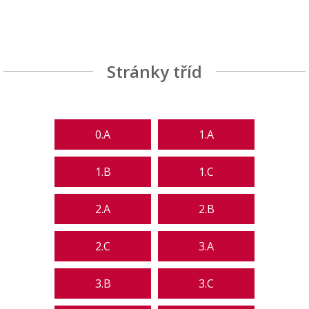
Stránky tříd
0.A
1.A
1.B
1.C
2.A
2.B
2.C
3.A
3.B
3.C