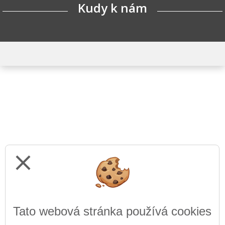
Kudy k nám
close
Tato webová stránka používá cookies