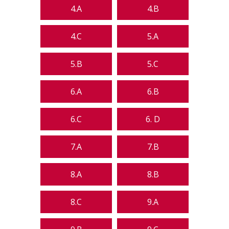
4.A
4.B
4.C
5.A
5.B
5.C
6.A
6.B
6.C
6. D
7.A
7.B
8.A
8.B
8.C
9.A