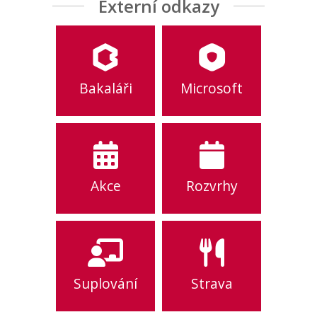
Externí odkazy
Bakaláři
Microsoft
Akce
Rozvrhy
Suplování
Strava