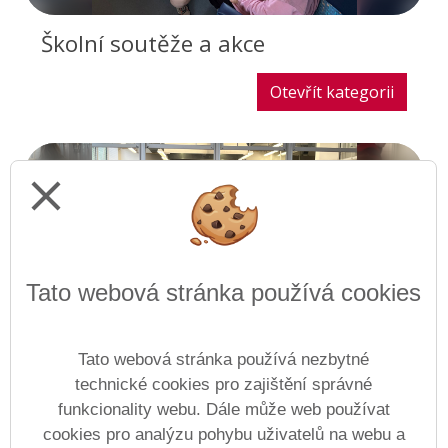
Školní soutěže a akce
Otevřít kategorii
close
Tato webová stránka používá cookies
Tato webová stránka používá nezbytné
Sportovní akce a reprezentace
technické cookies pro zajištění správné
školy
funkcionality webu. Dále může web používat
cookies pro analýzu pohybu uživatelů na webu a
Otevřít kategorii