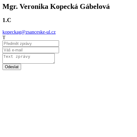
Mgr. Veronika Kopecká Gábelová
1.C
kopeckag@zsanceske-ul.cz
T
Odeslat