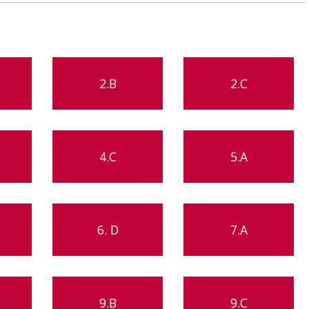
2.B
2.C
4.C
5.A
6. D
7.A
9.B
9.C