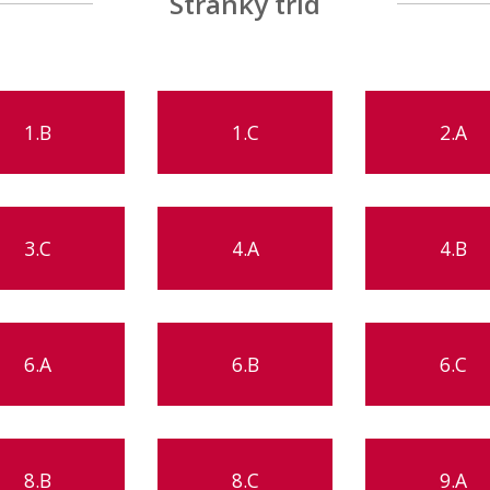
Stránky tříd
1.B
1.C
2.A
3.C
4.A
4.B
6.A
6.B
6.C
8.B
8.C
9.A