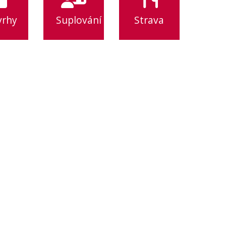
vrhy
Suplování
Strava