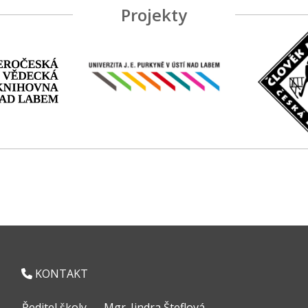
Projekty
KONTAKT
Ředitel školy
Mgr. Jindra Šteflová