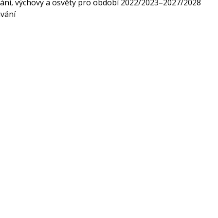
ní, výchovy a osvěty pro období 2022/2023–2027/2028
ávání