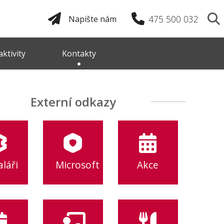
475 500 032
Napište nám
ktivity
Kontakty
Externí odkazy
láři
Microsoft
Akce