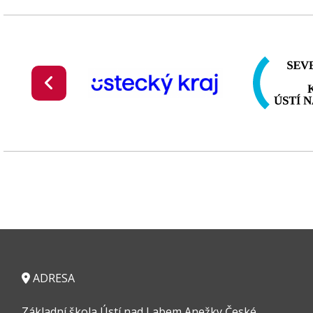
ADRESA
Základní škola Ústí nad Labem Anežky České