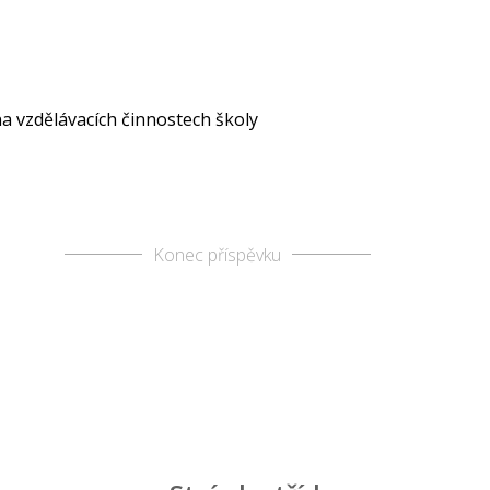
na vzdělávacích činnostech školy
Konec příspěvku