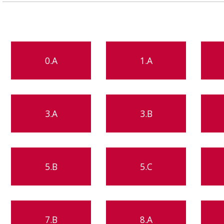
0.A
1.A
3.A
3.B
5.B
5.C
7.B
8.A