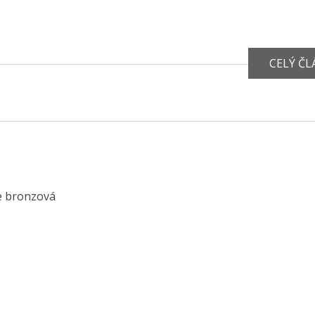
CELÝ Č
e bronzová