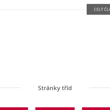
CELÝ Č
Stránky tříd