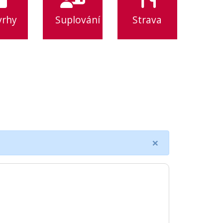
vrhy
Suplování
Strava
×