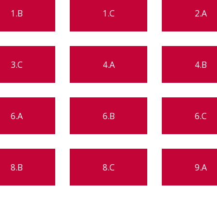
1.B
1.C
2.A
3.C
4.A
4.B
6.A
6.B
6.C
8.B
8.C
9.A