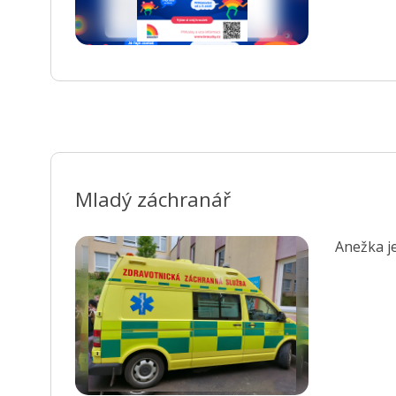
Mladý záchranář
Anežka j