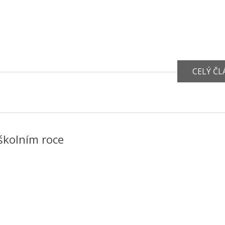
CELÝ Č
školním roce