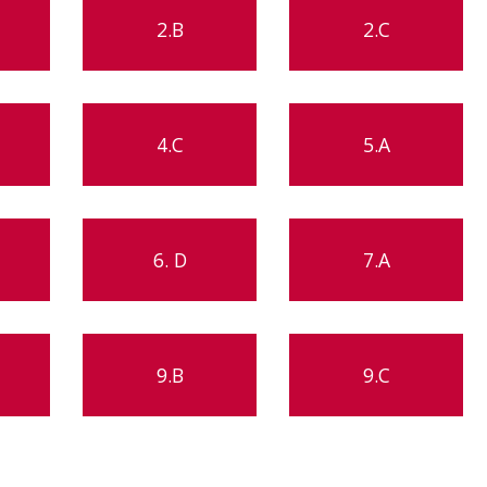
2.B
2.C
4.C
5.A
6. D
7.A
9.B
9.C