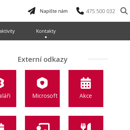
475 500 032
Napište nám
ktivity
Kontakty
Externí odkazy
láři
Microsoft
Akce