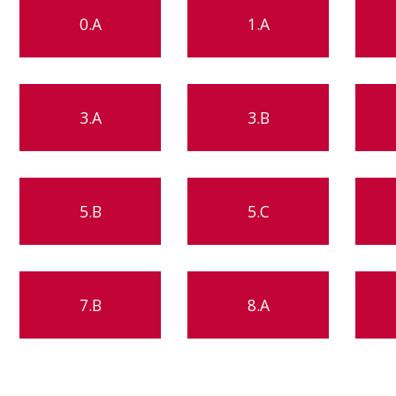
0.A
1.A
3.A
3.B
5.B
5.C
7.B
8.A