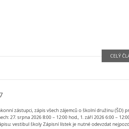
CELÝ Č
7
emců o školní družinu (ŠD) pro školní rok 2026 / 2027 bude probíhat v
d., 2. září 2026 7:00 – 8:00 hod. Místo
konání zápisu: vestibul školy Zápisní lístek je nutné odevzdat