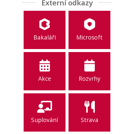
Externí odkazy
Bakaláři
Microsoft
Akce
Rozvrhy
Suplování
Strava