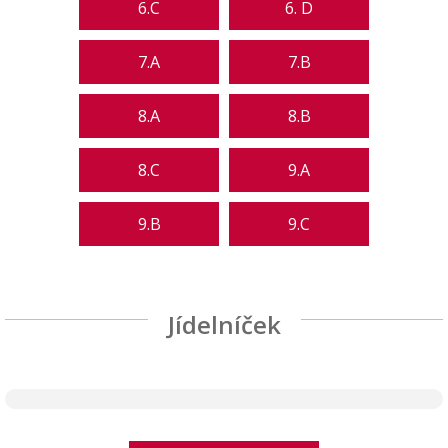
6.C
6. D
7.A
7.B
8.A
8.B
8.C
9.A
9.B
9.C
Jídelníček