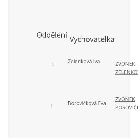
Oddělení
Vychovatelka
Zelenková Iva
I.
ZVONEK
ZELENKO
ZVONEK
Borovičková Eva
II.
BOROVIČ