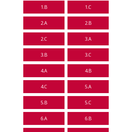
1.B
1.C
2.A
2.B
2.C
3.A
3.B
3.C
4.A
4.B
4.C
5.A
5.B
5.C
6.A
6.B