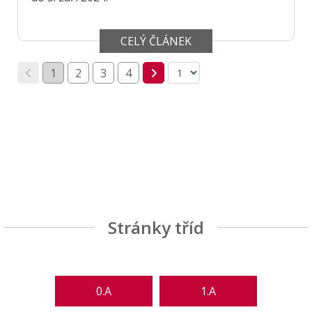
CELÝ ČLÁNEK
1
2
3
4
Stránky tříd
0.A
1.A