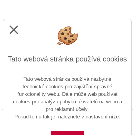
close
Tato webová stránka používá cookies
Tato webová stránka používá nezbytné
technické cookies pro zajištění správné
funkcionality webu. Dále může web používat
cookies pro analýzu pohybu uživatelů na webu a
Prohlášení o přístupnosti
Mapa webu
Cookies
pro reklamní účely.
Copyright © 1997 - 2026 ZŠ Anežky České &
Pokud tomu tak je, naleznete v nastavení níže.
Vitalex Group
- Tvorba školních webů
Postaveno ve službě
VlastníŠkolníWeb.cz