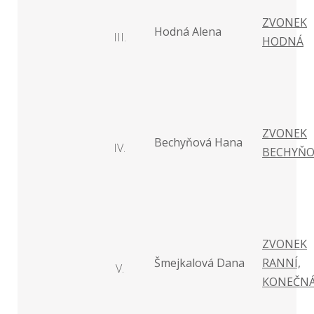
ZVONEK
Hodná Alena
III.
HODNÁ
ZVONEK
Bechyňová Hana
IV.
BECHYŇO
ZVONEK
Šmejkalová Dana
RANNÍ,
V.
KONEČNÁ