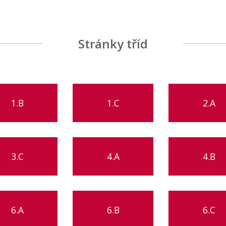
Stránky tříd
1.B
1.C
2.A
3.C
4.A
4.B
6.A
6.B
6.C