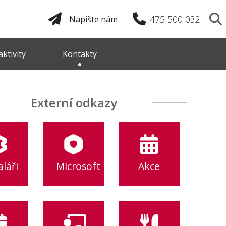
475 500 032
Napište nám
ktivity
Kontakty
Externí odkazy
láři
Microsoft
Akce