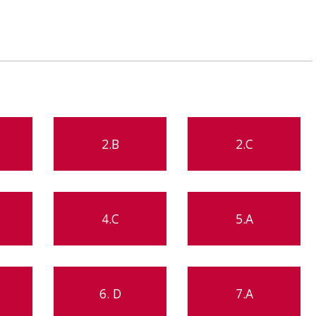
2.B
2.C
4.C
5.A
6. D
7.A