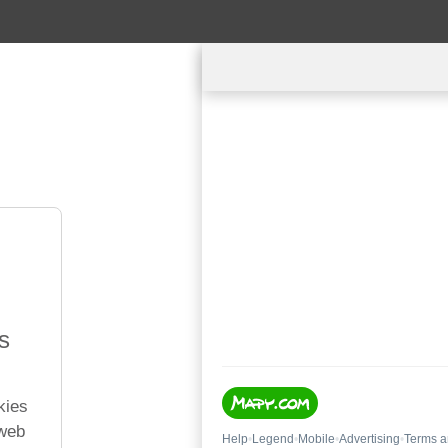
s
kies
 web