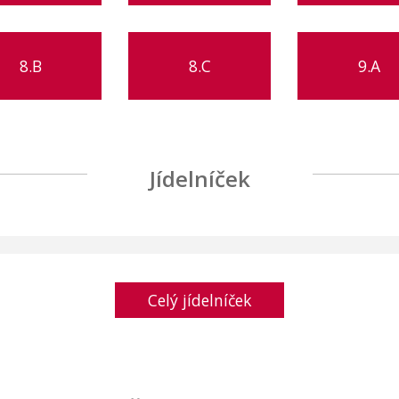
8.B
8.C
9.A
Jídelníček
Celý jídelníček