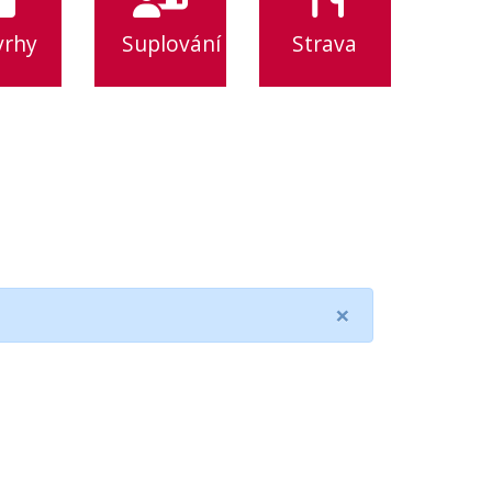
vrhy
Suplování
Strava
×