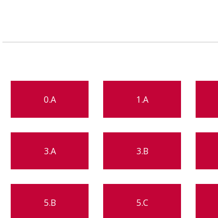
0.A
1.A
3.A
3.B
5.B
5.C