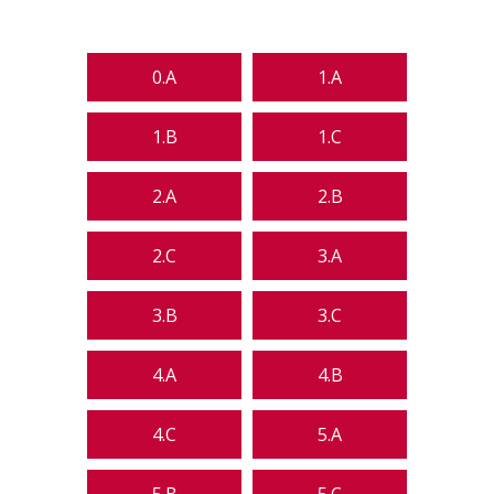
0.A
1.A
1.B
1.C
2.A
2.B
2.C
3.A
3.B
3.C
4.A
4.B
4.C
5.A