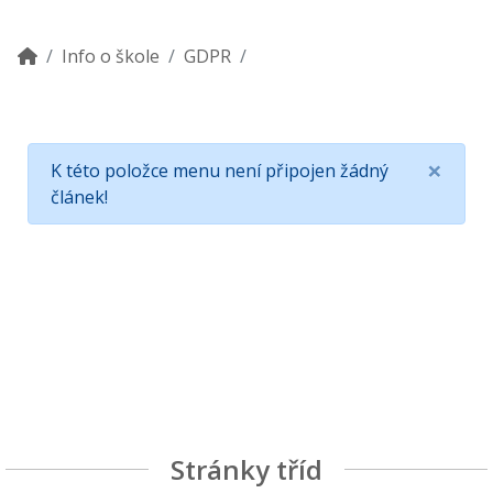
Info o škole
GDPR
×
K této položce menu není připojen žádný
článek!
Stránky tříd