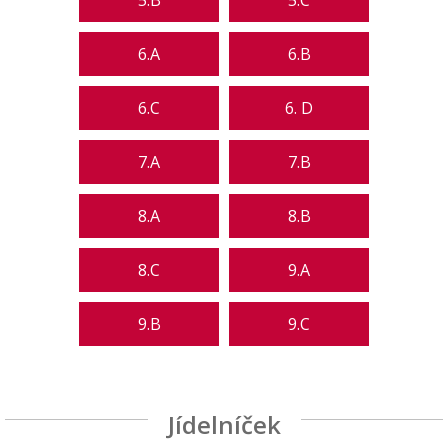
5.B
5.C
6.A
6.B
6.C
6. D
7.A
7.B
8.A
8.B
8.C
9.A
9.B
9.C
Jídelníček