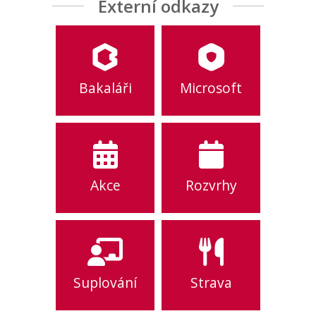
Externí odkazy
Bakaláři
Microsoft
Akce
Rozvrhy
Suplování
Strava