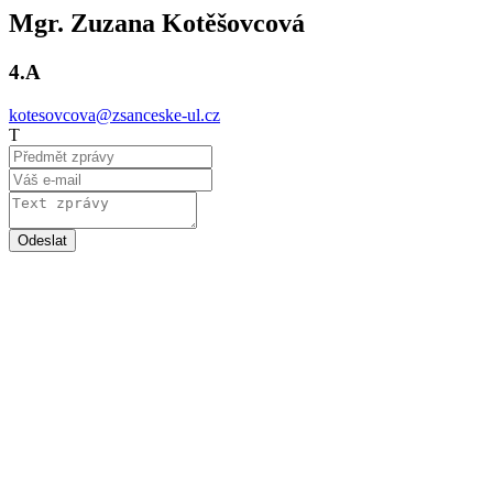
Mgr. Zuzana Kotěšovcová
4.A
kotesovcova@zsanceske-ul.cz
T
Odeslat